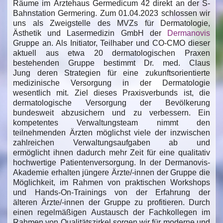
Räume im Ärztehaus Germedicum 42 direkt an der S-
Bahnstation Germering. Zum 01.04.2023 schlossen wir
uns als Zweigstelle des MVZs für Dermatologie,
Ästhetik und Lasermedizin GmbH der
Dermanovis
Gruppe an. Als Initiator, Teilhaber und CO-CMO dieser
aktuell aus etwa 20 dermatologischen Praxen
bestehenden Gruppe bestimmt Dr. med. Claus
Jung deren Strategien für eine zukunftsorientierte
medizinische Versorgung in der Dermatologie
wesentlich mit. Ziel dieses Praxisverbunds ist, die
dermatologische Versorgung der Bevölkerung
bundesweit abzusichern und zu verbessern. Ein
kompetentes Verwaltungsteam nimmt den
teilnehmenden Ärzten möglichst viele der inzwischen
zahlreichen Verwaltungsaufgaben ab und
ermöglicht ihnen dadurch mehr Zeit für eine qualitativ
hochwertige Patientenversorgung. In der Dermanovis-
Akademie erhalten jüngere Ärzte/-innen der Gruppe die
Möglichkeit, im Rahmen von praktischen Workshops
und Hands-On-Trainings von der Erfahrung der
älteren Ärzte/-innen der Gruppe zu profitieren. Durch
einen regelmäßigen Austausch der Fachkollegen im
Rahmen von Qualitätszirkel sorgen wir für moderne und