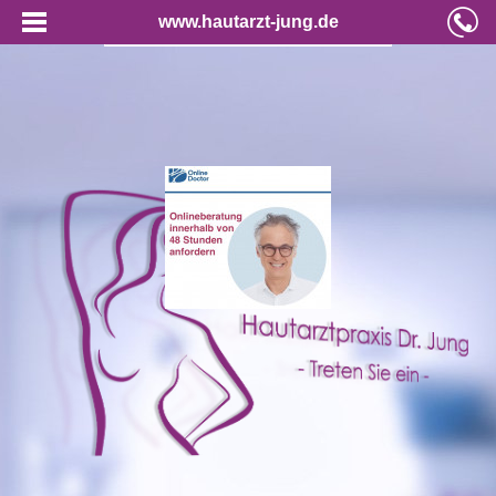
www.hautarzt-jung.de
Online-Konsultation