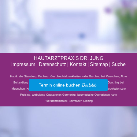
HAUTARZTPRAXIS DR. JUNG
Impressum
|
Datenschutz
| Kontakt |
Sitemap
|
Suche
Hautkrebs Starnberg
,
Facharzt Geschlechtskrankheiten nahe Garching bei Muenchen
,
Akne
Behandlung nahe Unterschleissheim
,
TOMESA Balneophototherapie nahe Garching bei
Termin online buchen
Muenchen
,
Krampfader Veroedung Germering
,
Hautstraffung Germering
,
Allergologie nahe
Freising
,
ambulante Operationen Germering
,
kosmetische Operationen nahe
Fuerstenfeldbruck
,
Stirnfalten Olching