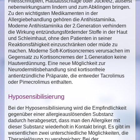
Fließschnupfen, Hautausschläge oder Juckreiz, äußerst
nebenwirkungsarm lindern und zum Abklingen bringen.
Zu den wichtigsten Medikamenten in der
Allergiebehandlung gehören die Antihistaminika.
Moderne Antihistaminika der 2.Generation verhindern
die Wirkung entzündungsfördernder Stoffe in der Haut
und Schleimhaut, ohne den Patienten in seiner
Reaktionsfähigkeit einzuschränken oder müde zu
machen. Moderne Soft-Kortisoncremes verursachen im
Gegensatz zu Kortisoncremes der 1.Generation keine
Hautverdünnung. Eine neue Möglichkeit zur
Neurodermitisbehandlung sind kortisonfreie
antientzündliche Präparate, die entweder Tacrolimus
oder Pimecrolimus enthalten.
Hyposensibilisierung
Bei der Hyposensibilisierung wird die Empfindlichkeit
gegenüber einer allergieauslösenden Substanz
dadurch herabgesetzt, dass man den Allergiker mit
dieser Substanz wiederholt in Kontakt bringt. Es gibt im
wesentlichen zwei unterschiedliche Möglichkeiten, die
Therapielösung zu verabreichen: Bei der