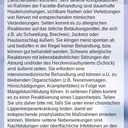
Zwischenfällen kommen. Sehr seltene Komplikationen
im Rahmen der Facetite-Behandlung sind dauerhafte
Hauteinziehungen, sichtbare Narben oder Verletzungen
von Nerven mit entsprechenden mimischen
Veränderungen. Selten kommt es zu allergischen
Reaktionen auf das örtliche Betäubungsmittel, die sich
z.B. als Schwellung, Brechreiz, Juckreiz oder
Hautausschlag äußern. Sie klingen meist spontan ab
und bedürfen in der Regel keiner Behandlung, bzw.
können gut behandelt werden. Schwere allergische
Reaktionen mit lebensbedrohlichen Störungen der
Atmung und/oder des Herzkreislaufsystems (Schock)
sind äußerst selten. Sie erfordern eine
intensivmedizinische Behandlung und können u.U. zu
bleibenden Organschäden (z.B. Nierenversagen,
Hirnschädigungen, Krampfanfällen) in Folge von
Mangeldurchblutung führen. In seltenen Fällen kommt
es zu einer Reaktivierung eines Lippenherpes. Teilen
Sie uns daher bitte mit, falls Sie unter einer chronischen
Lippenherpeserkrankung leiden, damit wir
entsprechende prophylaktische Maßnahmen einleiten
können. Weitere seltene Nebenwirkungen sind
Nachblutungen oder oberflächliche Infektionen an den