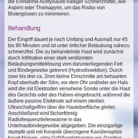
die Einnahme Acetylsäure-haltiger Schmerzmittel, wie
Aspirin oder Thomapyrin, um das Risiko von
Blutergüssen zu minimieren.
Behandlung
Der Eingriff dauert je nach Umfang und Ausmaß nur 45
bis 90 Minuten und ist unter örtlicher Betäubung nahezu
schmerzfrei. Die zu behandelnde Haut wird zunächst
durch Infiltration einer stark verdünnten
Betäubungsmittellösung vom darunterliegenden Fett
und Bindegewebe getrennt (Hydrodissektion). Durch
zwei bis drei ca. 2mm kleine Einschnitte am behaarten
Kopf oberhalb der Stirn, vor dem Ohr und/oder am Hals
wird die mit Elektroden versehene Sonde unter die Haut
des Gesichts oder des Halses eingebracht, während die
äußere passive Elektrode auf einem sterilen
Ultraschallgelfilm über die Hautoberfläche gleitet.
Anschließend wird fächerförmig
Radiofrequenztiefenwärme in das
Unterhautbindegewebe abgegeben. Die einzigartige
stumpfe und mit Keramik überzogene Kanülenspitze
beugt Nerven- oder Gefäßverletzungen vor. Darüber