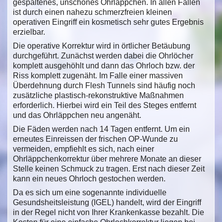
gespaltenes, unschönes Ohrläppchen. In allen Fällen
ist durch einen nahezu schmerzfreien kleinen
operativen Eingriff ein kosmetisch sehr gutes Ergebnis
erzielbar.
Die operative Korrektur wird in örtlicher Betäubung
durchgeführt. Zunächst werden dabei die Ohrlöcher
komplett ausgehöhlt und dann das Ohrloch bzw. der
Riss komplett zugenäht. Im Falle einer massiven
Überdehnung durch Flesh Tunnels sind häufig noch
zusätzliche plastisch-rekonstruktive Maßnahmen
erforderlich. Hierbei wird ein Teil des Steges entfernt
und das Ohrläppchen neu angenäht.
Die Fäden werden nach 14 Tagen entfernt. Um ein
erneutes Einreissen der frischen OP-Wunde zu
vermeiden, empfiehlt es sich, nach einer
Ohrläppchenkorrektur über mehrere Monate an dieser
Stelle keinen Schmuck zu tragen. Erst nach dieser Zeit
kann ein neues Ohrloch gestochen werden.
Da es sich um eine sogenannte individuelle
Gesundsheitsleistung (IGEL) handelt, wird der Eingriff
in der Regel nicht von Ihrer Krankenkasse bezahlt. Die